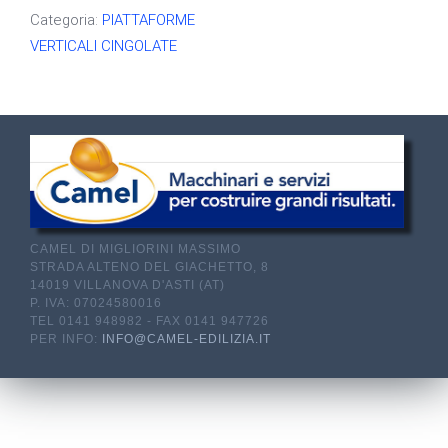
Categoria:
PIATTAFORME
VERTICALI CINGOLATE
CAMEL DI MIGLIORINI MASSIMO
STRADA ALTENO DEL GIACHETTO, 8
14019 VILLANOVA D'ASTI (AT)
P. IVA: 07024580016
TEL 0141 948982 - FAX 0141 947726
PER INFO:
INFO@CAMEL-EDILIZIA.IT