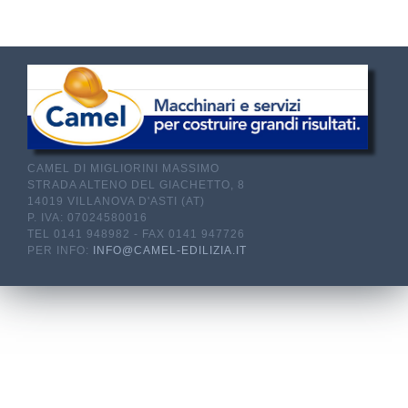
CAMEL DI MIGLIORINI MASSIMO
STRADA ALTENO DEL GIACHETTO, 8
14019 VILLANOVA D'ASTI (AT)
P. IVA: 07024580016
TEL 0141 948982 - FAX 0141 947726
PER INFO:
INFO@CAMEL-EDILIZIA.IT